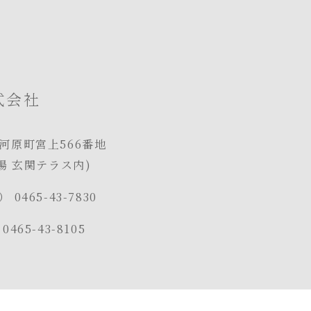
式会社
河原町宮上566番地
湯 玄関テラス内)
ェ）
0465-43-7830
）
0465-43-8105