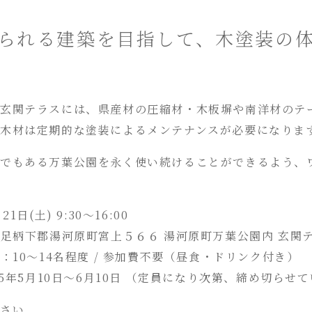
られる建築を目指して、木塗装の
⽞関テラスには、県産材の圧縮材・⽊板塀や南洋材のテ
⽊材は定期的な塗装によるメンテナンスが必要になりま
でもある万葉公園を永く使い続けることができるよう、
⽇(⼟) 9:30〜16:00
⾜柄下郡湯河原町宮上５６６ 湯河原町万葉公園内 ⽞関
：10〜14名程度 / 参加費不要（昼⾷・ドリンク付き）
25年5⽉10⽇〜6⽉10⽇ （定員になり次第、締め切らせ
ださい。